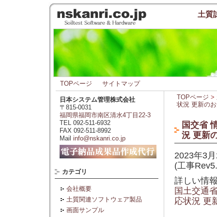
土質
TOPページ
サイトマップ
TOPページ
>
日本システム管理株式会社
状況 更新の
〒815-0031
福岡県福岡市南区清水4丁目22-3
TEL 092-511-6932
国交省 
FAX 092-511-8992
況 更新
Mail
info@nskanri.co.jp
2023年
(工事Rev
カテゴリ
詳しい情
会社概要
国土交通
土質関連ソフトウェア製品
応状況 更
画面サンプル